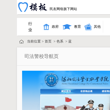
民友网络旗下网站
行
政府
教育
其他
业
当前位置 >
首页
>
色系
>
蓝
司法警校导航页