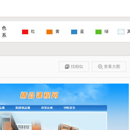
色
红
黄
蓝
绿
系