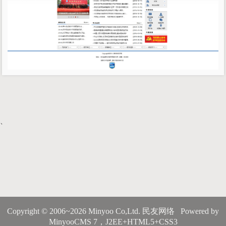
、
Copyright © 2006~2026 Minyoo Co,Ltd. 民友网络 Powered by
MinyooCMS 7，J2EE+HTML5+CSS3