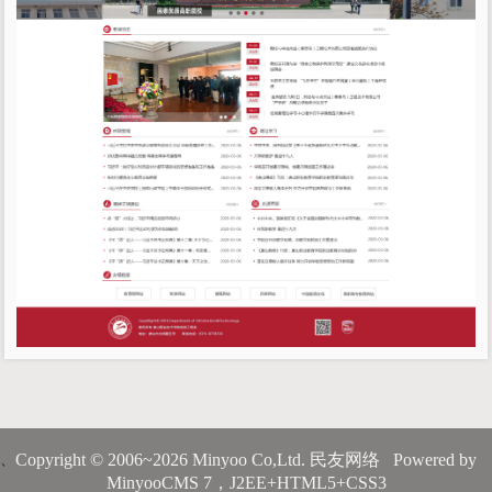
Copyright © 2006~2026 Minyoo Co,Ltd. 民友网络 Powered by
、
MinyooCMS 7，J2EE+HTML5+CSS3